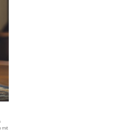
h
m mit