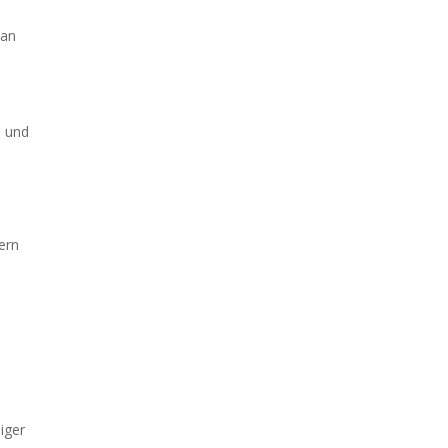
 an
n und
ern
iger