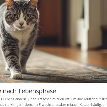
je nach Lebensphase
es Lebens ändern. Junge Kätzchen miauen oft, um ihre Mutter auf sic
ass sie Hunger haben. Im Erwachsenenalter miauen Katzen häufig, u