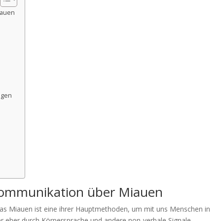
iauen
ngen
 Kommunikation über Miauen
das Miauen ist eine ihrer Hauptmethoden, um mit uns Menschen in
r eher durch Körpersprache und andere non-verbale Signale