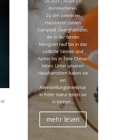
20, 2026
|
Nager
| 0
Kommentieren
Zu den beliebten
Haustieren zählen
Campbell Zwerghamster,
die in der fernen
Mongolei rauf bis in das
südliche Sibirien und
runter bis in Teile Chinas
leben. Unter unseren
Haushamstern haben sie
ein
Alleinstellungsmerkmal:
In freier Natur leben sie
und
in kleinen...
mehr lesen