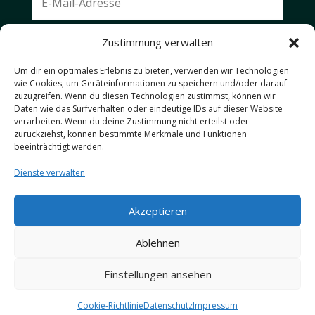
Zustimmung verwalten
Ich akzeptiere die Datenschutzbestimmungen.
Um dir ein optimales Erlebnis zu bieten, verwenden wir Technologien
Abonnieren
wie Cookies, um Geräteinformationen zu speichern und/oder darauf
zuzugreifen. Wenn du diesen Technologien zustimmst, können wir
Daten wie das Surfverhalten oder eindeutige IDs auf dieser Website
Deine E-Mail-Adresse wird ausschließlich genutzt, um
verarbeiten. Wenn du deine Zustimmung nicht erteilst oder
zurückziehst, können bestimmte Merkmale und Funktionen
dir unseren Newsletter und Informationen zu den
beeinträchtigt werden.
neuesten Aktivitäten auf unseren Blogs zuzusenden.
Du kannst dich jederzeit über den Abmeldelink im
Dienste verwalten
Newsletter abmelden. Der Newsletter ist
selbstverständlich kostenlos.
Akzeptieren
Ablehnen
© 2026 tiersafari.de
Einstellungen ansehen
Cookie-Richtlinie
Datenschutz
Impressum