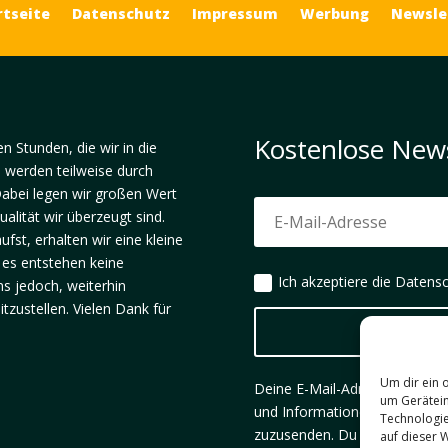
rtseite
Datenschutz
Impressum
Werbung
Newsle
Kostenlose New
en Stunden, die wir in die
, werden teilweise durch
abei legen wir großen Wert
alität wir überzeugt sind.
fst, erhalten wir eine kleine
– es entstehen keine
Ich akzeptiere die Daten
ns jedoch, weiterhin
itzustellen. Vielen Dank für
Um dir ein 
Deine E-Mail-Adresse wird aus
um Gerätein
und Informationen zu den neu
Technologie
zuzusenden. Du kannst dich j
auf dieser 