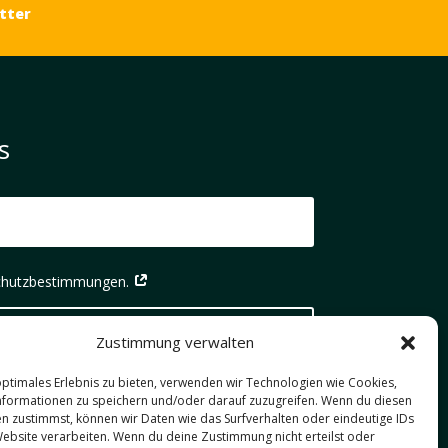
tter
s
schutzbestimmungen.
Abonnieren
Zustimmung verwalten
optimales Erlebnis zu bieten, verwenden wir Technologien wie Cookies,
schließlich genutzt, um dir unseren Newsletter
formationen zu speichern und/oder darauf zuzugreifen. Wenn du diesen
esten Aktivitäten auf unseren Blogs
n zustimmst, können wir Daten wie das Surfverhalten oder eindeutige IDs
ederzeit über den Abmeldelink im Newsletter
Website verarbeiten. Wenn du deine Zustimmung nicht erteilst oder