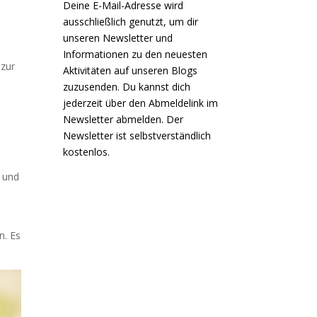
Deine E-Mail-Adresse wird
ausschließlich genutzt, um dir
unseren Newsletter und
Informationen zu den neuesten
 zur
Aktivitäten auf unseren Blogs
zuzusenden. Du kannst dich
jederzeit über den Abmeldelink im
Newsletter abmelden. Der
Newsletter ist selbstverständlich
kostenlos.
r und
n. Es