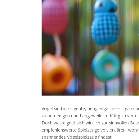
Vögel sind intelligente, neugierige Tiere – ganz
zu befriedigen und Langeweile im Käfig zu verm
Doch was eignet sich wirklich zur sinnvollen Besc
empfehlenswerte Spielzeuge vor, erklären, worau
spannendes Vogelspielzeug findest.