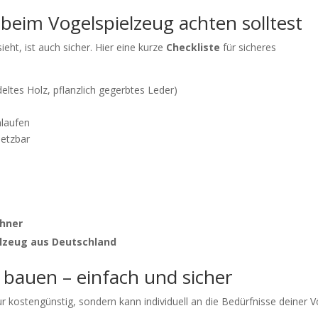
eim Vogelspielzeug achten solltest
ieht, ist auch sicher. Hier eine kurze
Checkliste
für sicheres
deltes Holz, pflanzlich gegerbtes Leder)
hlaufen
setzbar
hner
lzeug aus Deutschland
r bauen – einfach und sicher
ur kostengünstig, sondern kann individuell an die Bedürfnisse deiner V