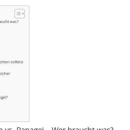
raucht was?
hten solltest
sicher
ögel?
ch vs. Papagei – Wer braucht was?