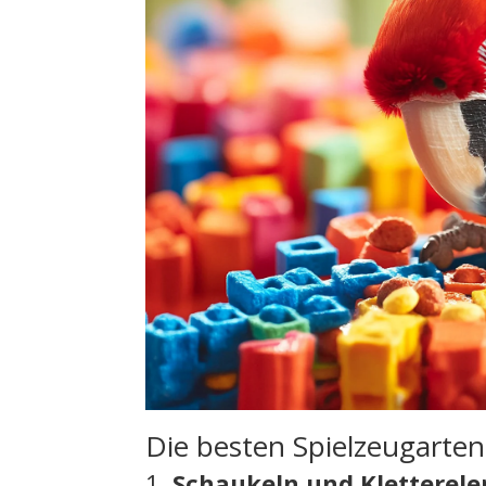
Die besten Spielzeugarten
1.
Schaukeln und Kletterel