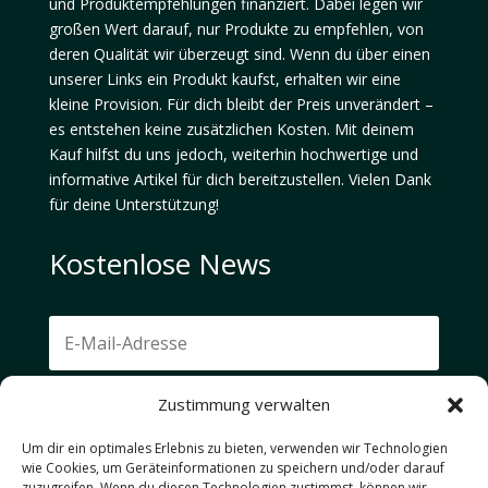
und Produktempfehlungen finanziert. Dabei legen wir
großen Wert darauf, nur Produkte zu empfehlen, von
deren Qualität wir überzeugt sind. Wenn du über einen
unserer Links ein Produkt kaufst, erhalten wir eine
kleine Provision. Für dich bleibt der Preis unverändert –
es entstehen keine zusätzlichen Kosten. Mit deinem
Kauf hilfst du uns jedoch, weiterhin hochwertige und
informative Artikel für dich bereitzustellen. Vielen Dank
für deine Unterstützung!
Kostenlose News
Zustimmung verwalten
Ich akzeptiere die Datenschutzbestimmungen.
Um dir ein optimales Erlebnis zu bieten, verwenden wir Technologien
Abonnieren
wie Cookies, um Geräteinformationen zu speichern und/oder darauf
zuzugreifen. Wenn du diesen Technologien zustimmst, können wir