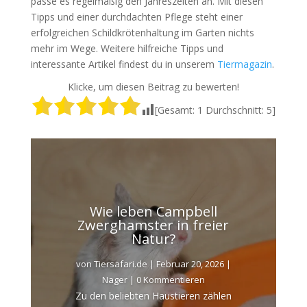
passe es regelmäßig den Jahreszeiten an. Mit diesen
Tipps und einer durchdachten Pflege steht einer
erfolgreichen Schildkrötenhaltung im Garten nichts
mehr im Wege. Weitere hilfreiche Tipps und
interessante Artikel findest du in unserem
Tiermagazin
.
Klicke, um diesen Beitrag zu bewerten!
[Gesamt:
1
Durchschnitt:
5
]
Wie leben Campbell
Zwerghamster in freier
Natur?
von
Tiersafari.de
|
Februar 20, 2026
|
Nager
| 0 Kommentieren
Zu den beliebten Haustieren zählen