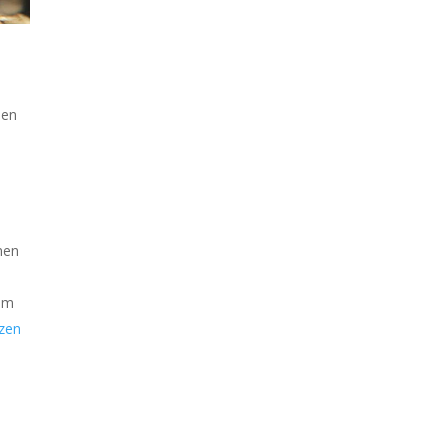
nen
nen
 um
tzen