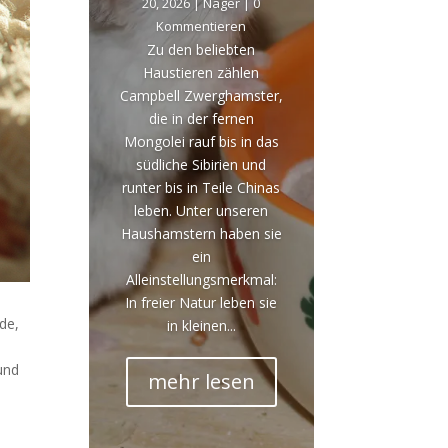
20, 2026
|
Nager
| 0
Kommentieren
Zu den beliebten
Haustieren zählen
Campbell Zwerghamster,
die in der fernen
Mongolei rauf bis in das
südliche Sibirien und
runter bis in Teile Chinas
leben. Unter unseren
Haushamstern haben sie
ein
Alleinstellungsmerkmal:
In freier Natur leben sie
de,
in kleinen...
und
mehr lesen