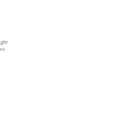
d
 gibt
enn