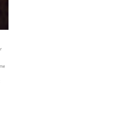
r
rme
t