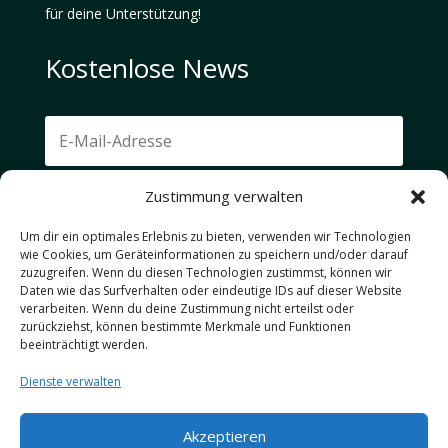
für deine Unterstützung!
Kostenlose News
Zustimmung verwalten
Ich akzeptiere die Datenschutzbestimmungen.
Um dir ein optimales Erlebnis zu bieten, verwenden wir Technologien
Abonnieren
wie Cookies, um Geräteinformationen zu speichern und/oder darauf
zuzugreifen. Wenn du diesen Technologien zustimmst, können wir
Daten wie das Surfverhalten oder eindeutige IDs auf dieser Website
Deine E-Mail-Adresse wird ausschließlich genutzt, um
verarbeiten. Wenn du deine Zustimmung nicht erteilst oder
zurückziehst, können bestimmte Merkmale und Funktionen
dir unseren Newsletter und Informationen zu den
beeinträchtigt werden.
neuesten Aktivitäten auf unseren Blogs zuzusenden.
Du kannst dich jederzeit über den Abmeldelink im
Dienste verwalten
Newsletter abmelden. Der Newsletter ist
selbstverständlich kostenlos.
Akzeptieren