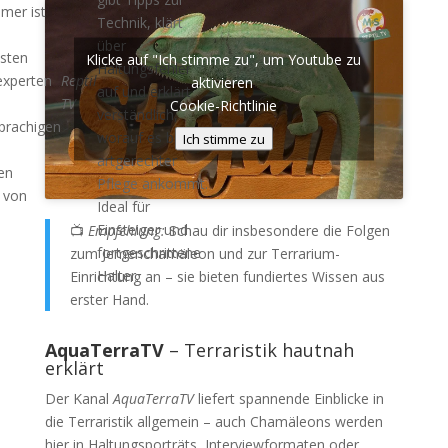
mer ist
Technik, klärt
über
sten
Klicke auf "Ich stimme zu", um Youtube zu
Haltungsfehler
experten
Reptil
aktivieren
auf und erklärt
TV
Cookie-Richtlinie
verständlich,
prachigen
worauf es bei
Ich stimme zu
artgerechter
en
Pflege ankommt.
 von
Ideal für
Einsteiger und
📺
Empfehlung:
Schau dir insbesondere die Folgen
fortgeschrittene
zum Jemenchamäleon und zur Terrarium-
Halter.
Einrichtung an – sie bieten fundiertes Wissen aus
erster Hand.
AquaTerraTV
– Terraristik hautnah
erklärt
Der Kanal
AquaTerraTV
liefert spannende Einblicke in
die Terraristik allgemein – auch Chamäleons werden
hier in Haltungsporträts, Interviewformaten oder