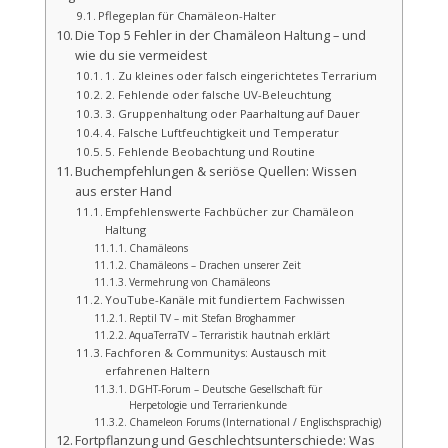
Pflegeplan für Chamäleon-Halter
Die Top 5 Fehler in der Chamäleon Haltung – und
wie du sie vermeidest
1. Zu kleines oder falsch eingerichtetes Terrarium
2. Fehlende oder falsche UV-Beleuchtung
3. Gruppenhaltung oder Paarhaltung auf Dauer
4. Falsche Luftfeuchtigkeit und Temperatur
5. Fehlende Beobachtung und Routine
Buchempfehlungen & seriöse Quellen: Wissen
aus erster Hand
Empfehlenswerte Fachbücher zur Chamäleon
Haltung
Chamäleons
Chamäleons – Drachen unserer Zeit
Vermehrung von Chamäleons
YouTube-Kanäle mit fundiertem Fachwissen
Reptil TV – mit Stefan Broghammer
AquaTerraTV – Terraristik hautnah erklärt
Fachforen & Communitys: Austausch mit
erfahrenen Haltern
DGHT-Forum – Deutsche Gesellschaft für
Herpetologie und Terrarienkunde
Chameleon Forums (International / Englischsprachig)
Fortpflanzung und Geschlechtsunterschiede: Was