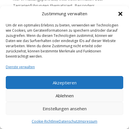
Terrarienführungen thematisiert. Besonders
interessant sind Beiträge aus der Praxis, etwa von
Zustimmung verwalten
Züchtern oder Haltern, die ihre Lösungen für Technik,
Um dir ein optimales Erlebnis zu bieten, verwenden wir Technologien
Klima und Einrichtung zeigen.
wie Cookies, um Geräteinformationen zu speichern und/oder darauf
zuzugreifen. Wenn du diesen Technologien zustimmst, können wir
Daten wie das Surfverhalten oder eindeutige IDs auf dieser Website
🎬
Tipp:
Ideal, wenn du sehen möchtest, wie andere
verarbeiten. Wenn du deine Zustimmung nicht erteilst oder
ihr Chamäleon-Terrarium aufbauen und pflegen.
zurückziehst, können bestimmte Merkmale und Funktionen
beeinträchtigt werden.
Beide Kanäle helfen dir dabei, das Verhalten von
Dienste verwalten
Chamäleons besser zu verstehen und typische
Anfängerfehler zu vermeiden. Sie eignen sich auch
Akzeptieren
hervorragend zur Video-Einbettung im Blog – etwa zur
Veranschaulichung im Abschnitt über Einrichtung oder
Ablehnen
Pflege.
Fachforen & Communitys:
Einstellungen ansehen
Austausch mit erfahrenen
Haltern
Cookie-Richtlinie
Datenschutz
Impressum